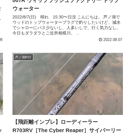
007R ウィップラッシュファクトリー トップ
ウォーター
だ
て
2022/8/7(日) 晴れ 15:30〜日没 こんにちは。 芦ノ湖で
ト
ウッドのトップウォータープラグで釣りしたいけど、減水
でシャローにバス少ないし、人多いしで、行く気力なし。
今日もダラダラとご近所相模川。 ...
08
2022.08.07
芦ノ湖釣行
【飛距離インプレ】ローディーラー
ッ
R703RV［The Cyber Reaper］サイバーリー