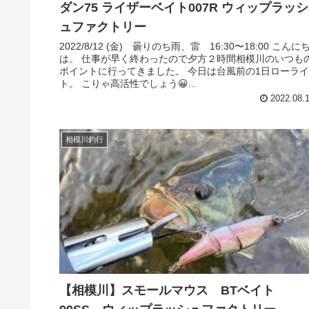
ダン75 ライザーベイト007R ウィップラッシ
ュファクトリー
2022/8/12 (金) 曇りのち雨、雷 16:30〜18:00 こんに
は。 仕事が早く終わったので夕方２時間相模川のいつも
ポイントに行ってきました。 今日は台風前の1日ローライ
ト。 こりゃ高活性でしょう😀...
2022.08.
相模川釣行
【相模川】スモールマウス BTベイト