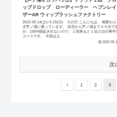
【芦ノ湖オカッパリ①】トラウト１匹 プロ
ップドロップ ローディーラー ヘブンレイ
ザーAR ウィップラッシュファクトリー
2022.05.14(土)~5.15(日) その① こんにちは。 相変わら
ず芦ノ湖に通っています。 自宅から芦ノ湖まで４０分で
が、100%朝起きれないので、１回来ると１泊２日の車中
コースです。 今回は土...
2022.05.
次
1
2
3