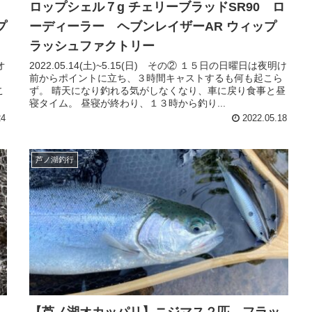
ロップシェル７g チェリーブラッドSR90 ロ
プ
ーディーラー ヘブンレイザーAR ウィップ
ラッシュファクトリー
オ
2022.05.14(土)~5.15(日) その② １５日の日曜日は夜明け
。
前からポイントに立ち、３時間キャストするも何も起こら
こ
ず。 晴天になり釣れる気がしなくなり、車に戻り食事と昼
寝タイム。 昼寝が終わり、１３時から釣り...
24
2022.05.18
芦ノ湖釣行