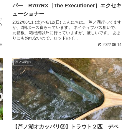
パー R707RX［The Executioner］エクセキ
ューショナー
で
2022/06/11 (土)〜6/12(日) こんにちは。 芦ノ湖行ってます
の
が、2回ボーズ食らっています。 ネイティブバス狙いで、
元箱根、箱根湾以外に行っていますが、厳しいです。 あま
りにも釣れないので、ロッドのイ...
06
2022.06.14
芦ノ湖釣行
【芦ノ湖オカッパリ②】トラウト２匹 デベ