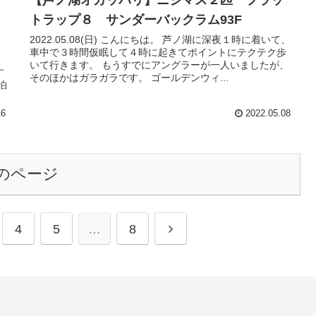
【芦ノ湖オカッパリ】ニジマス２匹 フラッ
トラップ８ サンダーバックラム93F
2022.05.08(日) こんにちは。 芦ノ湖に深夜１時に着いて、
車中で３時間仮眠して４時に起きてポイントにテクテク歩
いて行きます。 もうすでにアングラーが一人いましたが、
す
そのほかはガラガラです。 ゴールデンウィ...
泊
16
2022.05.08
のページ
4
5
…
8