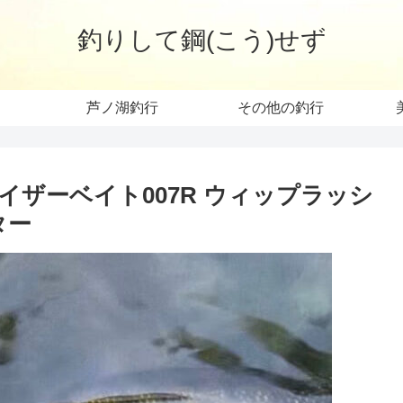
釣りして鋼(こう)せず
芦ノ湖釣行
その他の釣行
ザーベイト007R ウィップラッシ
ター