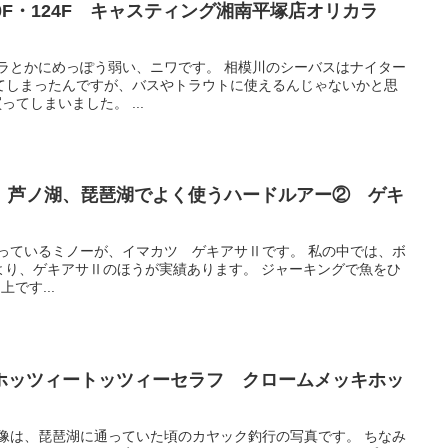
0F・124F キャスティング湘南平塚店オリカラ
カラとかにめっぽう弱い、ニワです。 相模川のシーバスはナイター
てしまったんですが、バスやトラウトに使えるんじゃないかと思
ってしまいました。 ...
、芦ノ湖、琵琶湖でよく使うハードルアー② ゲキ
使っているミノーが、イマカツ ゲキアサⅡです。 私の中では、ボ
15Aより、ゲキアサⅡのほうが実績あります。 ジャーキングで魚をひ
です...
ホッツィートッツィーセラフ クロームメッキホッ
画像は、琵琶湖に通っていた頃のカヤック釣行の写真です。 ちなみ