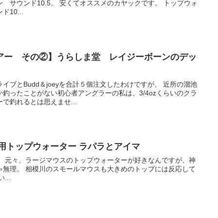
 サウンド10.5。 安くてオススメのカヤックです。 トップウォ
10...
アー その②】うらしま堂 レイジーボーンのデッ
イブとBudd＆joeyを合計５個注文したわけですが、 近所の溜池
釣ったことがない初心者アングラーの私は、3/4ozくらいのクラ
で釣れるとは思えませ...
用トップウォーター ラパラとアイマ
んにちは。 元々、ラージマウスのトップウォーターが好きなんですが、神
ゃ無理。 相模川のスモールマウスも大きめのトップには反応して
..