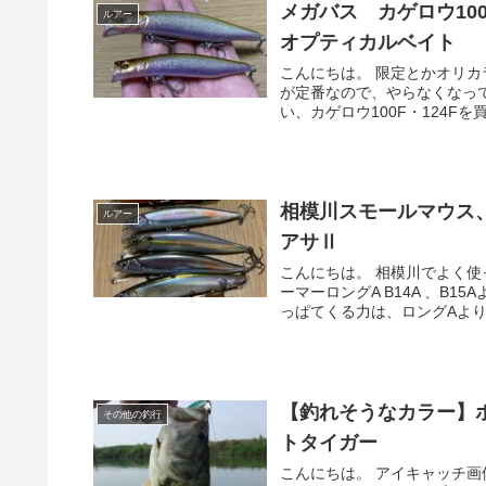
メガバス カゲロウ10
ルアー
オプティカルベイト
こんにちは。 限定とかオリ
が定番なので、やらなくなっ
い、カゲロウ100F・124Fを買
相模川スモールマウス
ルアー
アサⅡ
こんにちは。 相模川でよく
ーマーロングA B14A 、B
っぱてくる力は、ロングAより上
【釣れそうなカラー】
その他の釣行
トタイガー
こんにちは。 アイキャッチ