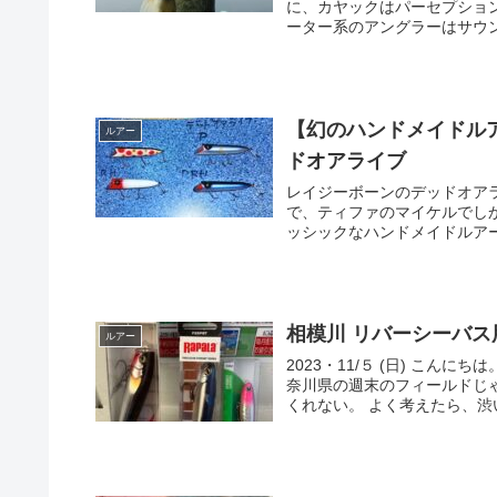
に、カヤックはパーセプション
ーター系のアングラーはサウンド
【幻のハンドメイドル
ルアー
ドオアライブ
レイジーボーンのデッドオアラ
で、ティファのマイケルでしか
ッシックなハンドメイドルアー
相模川 リバーシーバス
ルアー
2023・11/５ (日) こ
奈川県の週末のフィールドじ
くれない。 よく考えたら、渋い.