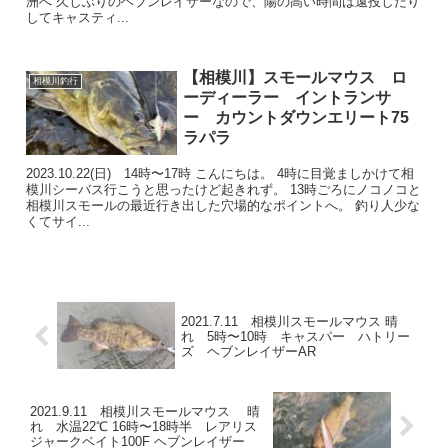
洲へ 久しぶりのヘブンレイザーなので、陽の高い時間は遠投したり
してキャスティ...
【相模川】スモールマウス ロ
相模川釣行
ーディーラー イントランサ
ー カウントダウンエリート75
ラパラ
2023.10.22(日) 14時〜17時 こんにちは。 4時に目覚ましかけて相
模川シーバス行こうと思ったけど起きれず。 13時ごろにノコノコと
相模川スモールの最近行き出した穴場的なポイントへ。 釣り人少な
くてサイ...
2021.7.11 相模川スモールマウス 晴
れ 5時〜10時 キャスパー ハトリー
ズ ヘブンレイザーAR
2021.9.11 相模川スモールマウス 晴
れ 水温22℃ 16時〜18時半 レアリス
ジャークベイト100F ヘブンレイザー