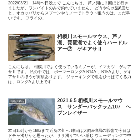
2022/03/21 14時〜日没まで こんにちは。 芦ノ湖に３回ほど行き
ましたが、ワンバイトのみで釣れていません。 どうやら水温6度だ
と、オカッパリからスプーンやミノーでトラウト狙うのは、まだ早
いです。 フライの...
相模川スモールマウス、芦ノ
ルアー
湖、琵琶湖でよく使うハードル
アー② ゲキアサⅡ
こんにちは。 相模川でよく使っているミノーが、イマカツ ゲキア
サⅡです。 私の中では、ボーマーロングA B14A 、B15Aより、ゲキ
アサⅡのほうが実績あります。 ジャーキングで魚をひっぱてくる力
は、ロングAより上です...
2021.6.5 相模川スモールマウ
相模川釣行
ス サンダーバックラム107 ヘ
ブンレイザー
本日15時から19時まで近所の川へ 昨日は大雨&強風の影響で今日は
ドチャ濁りかと思ったが、ササ濁りでいい感じ ウェーディングで中