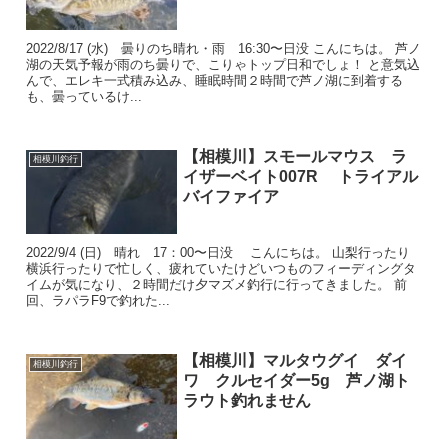
2022/8/17 (水) 曇りのち晴れ・雨 16:30〜日没 こんにちは。 芦ノ
湖の天気予報が雨のち曇りで、こりゃトップ日和でしょ！ と意気込
んで、エレキ一式積み込み、睡眠時間２時間で芦ノ湖に到着する
も、曇っているけ...
【相模川】スモールマウス ラ
相模川釣行
イザーベイト007R トライアル
バイファイア
2022/9/4 (日) 晴れ 17：00〜日没 こんにちは。 山梨行ったり
横浜行ったりで忙しく、疲れていたけどいつものフィーディングタ
イムが気になり、２時間だけ夕マズメ釣行に行ってきました。 前
回、ラパラF9で釣れた...
【相模川】マルタウグイ ダイ
相模川釣行
ワ クルセイダー5g 芦ノ湖ト
ラウト釣れません