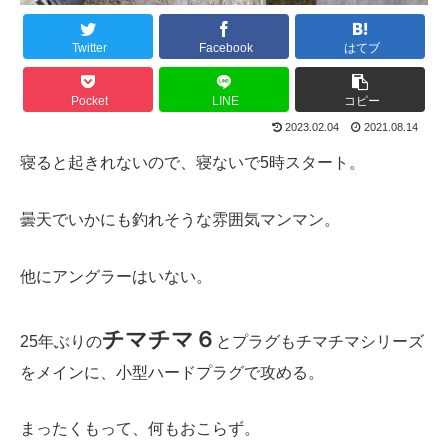
Twitter
Facebook
はてブ
Pocket
LINE
コピー
2023.02.04
2021.08.14
寝ると起きれないので、寝ないで5時スタート。
曇天でいかにも釣れそうな雰囲気マンマン。
他にアングラーはいない。
チマチマ６
25年ぶりの
とプラグもチマチマシリーズ
をメインに、小型ハードプラグで攻める。
まったくもって、何もおこらず。